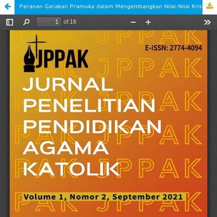
Peranan Gerakan Pramuka dalam Mengembangkan Nilai-Nilai Kristiani di My Little Island (MLI) Elementary School, Malang