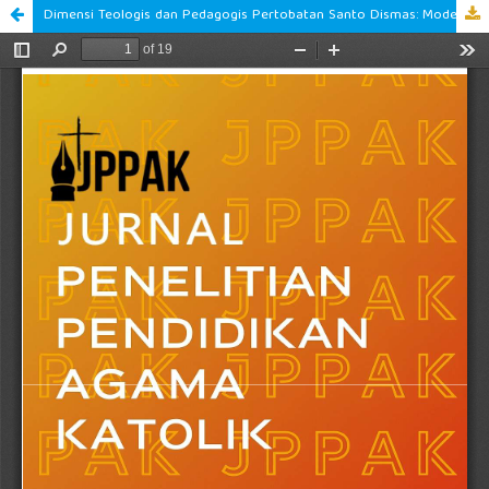
Dimensi Teologis dan Pedagogis Pertobatan Santo Dismas: Model Pendidikan Iman Katolik di Era Modern