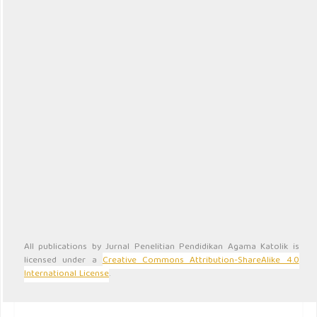
PERPETAKI
Perkumpulan Perguruan Tinggi Agama Katolik Indonesia
Alamat:
Jl. Seruni No. 6, Malang 65141
Jawa Timur
Indonesia
Informasi :
Bagi Pembaca
Bagi Penulis
Bagi Pustakawan
Kontak kami
All publications by Jurnal Penelitian Pendidikan Agama Katolik is
licensed under a
Creative Commons Attribution-ShareAlike 4.0
International License
.