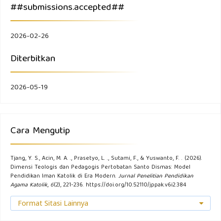
##submissions.accepted##
2026-02-26
Diterbitkan
2026-05-19
Cara Mengutip
Tjang, Y. S., Acin, M. A. ., Prasetyo, L. ., Sutami, F., & Yuswanto, F. . (2026).
Dimensi Teologis dan Pedagogis Pertobatan Santo Dismas: Model
Pendidikan Iman Katolik di Era Modern.
Jurnal Penelitian Pendidikan
Agama Katolik
,
6
(2), 221-236. https://doi.org/10.52110/jppak.v6i2.384
Format Sitasi Lainnya