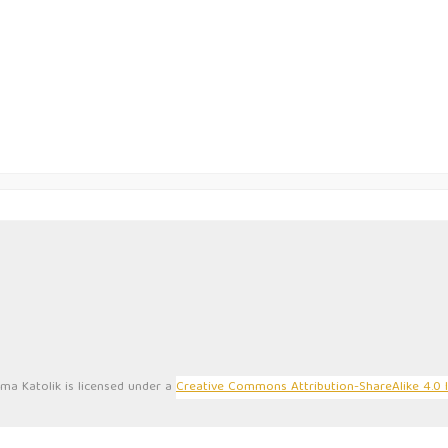
Alamat:
In
Jl. Seruni No. 6, Malang 65141
Ba
Jawa Timur
Ba
Indonesia
Ba
Ko
ama Katolik is licensed under a
Creative Commons Attribution-ShareAlike 4.0 I