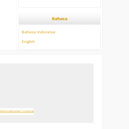
Bahasa
Bahasa Indonesia
English
formasi :
gi Pembaca
gi Penulis
gi Pustakawan
ntak kami
nternational License
.