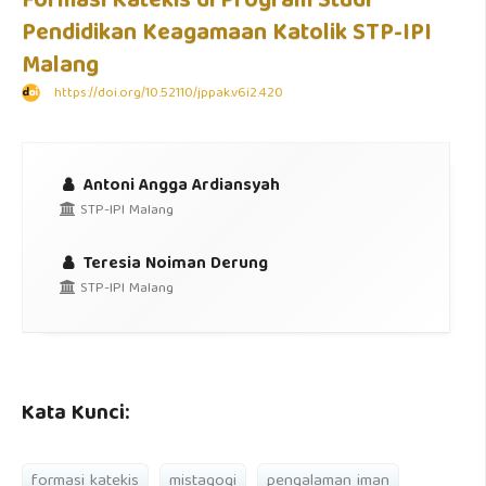
Formasi Katekis di Program Studi
Pendidikan Keagamaan Katolik STP-IPI
Malang
https://doi.org/10.52110/jppak.v6i2.420
Antoni Angga Ardiansyah
STP-IPI Malang
Teresia Noiman Derung
STP-IPI Malang
Kata Kunci:
formasi katekis
mistagogi
pengalaman iman